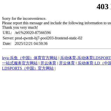
403
Sorry for the inconvenience.
Please report this message and include the following information to us
Thank you very much!
URL:
/tel:%20020-87566596
Server:
prod-qwmh-bj7-pool203-frontend-static-02
Date:
2025/12/21 04:59:36
leyu·乐鱼（中国）体育官方网站
|
乐动体育-乐动体育LDSPO
一站式服务官方网站
|
开云体育
|
开云体育
|
乐动体育·LD（中
LDSPORTS（中国）官方网站
|