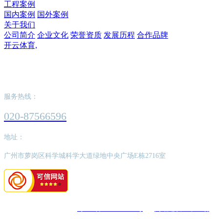
工程案例
国内案例
国外案例
关于我们
公司简介
企业文化
荣誉资质
发展历程
合作品牌
开云体育,
开云体育,
服务热线：
020-87566596
地址：
广州市萝岗区科学城科学大道绿地中央广场E栋2716室
版权所有：开云体育,
粤ICP备2022062526号
网站建设：中企动