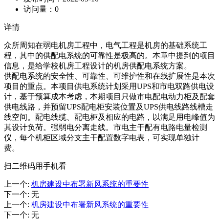
访问量：
0
详情
众所周知在弱电机房工程中，电气工程是机房的基础系统工
程，其中的供配电系统的可靠性是极高的。本章中提到的项目
信息，是给学校机房工程设计的机房供配电系统方案。
供配电系统的安全性、可靠性、可维护性和在线扩展性是本次
项目的重点。本项目供电系统计划采用UPS和市电双路供电设
计，基于预算成本考虑，本期项目只做市电配电动力柜及配套
供电线路，并预留UPS配电柜安装位置及UPS供电线路线槽走
线空间。配电线缆、配电柜及相应的电路，以满足用电峰值为
其设计负荷。强弱电分离走线。市电主干配有电路电量检测
仪，每个机柜区域分支主干配置数字电表，可实现单独计
费。
扫二维码用手机看
上一个
:
机房建设中布署新风系统的重要性
下一个
:
无
上一个
:
机房建设中布署新风系统的重要性
下一个
:
无